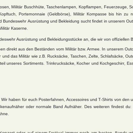
osen, Militär Buschhüte, Taschenlampen, Kopflampen, Feuerzeuge, Son
opftuch, Portemonnaie (Geldbörse), Militär Kompasse bis hin zu 
und Bundeswehr Ausrüstung und Bekleidung sucht findet in unserem Out
ilitär Kaserne.
undeswehr Ausrüstung und Bekleidungsstücke an, die wir von offiziellen
ammen direkt aus den Beständen vom Militär bzw. Armee. In unserem Ou
 und das Militär wie z.B. Rucksäcke, Taschen, Zelte, Schlafsäcke, Ou
dteil unseres Sortiments. Trinkrucksäcke, Kocher und Kochgeschirr, Es
. Wir haben für euch Posterfahnen, Accessoires und T-Shirts von den un
ckenaufnäher oder normale Band Aufnäher.
Des weiteren findest du:
ahne.
onzert oder auf einem Festival immer noch am besten. Bands wi