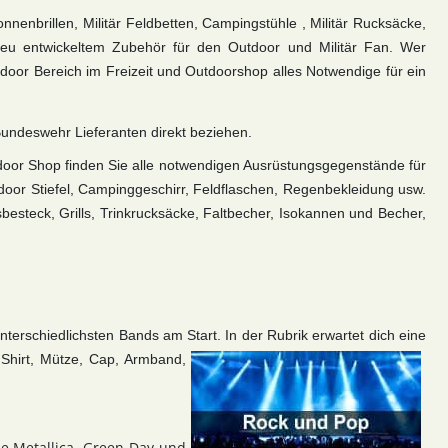
nenbrillen, Militär Feldbetten, Campingstühle ,
Militär Rucksäcke,
neu entwickeltem Zubehör für den Outdoor und Militär Fan. Wer
door Bereich im Freizeit und Outdoorshop alles Notwendige für ein
 Bundeswehr Lieferanten direkt beziehen.
tdoor Shop finden Sie alle notwendigen Ausrüstungsgegenstände für
tdoor Stiefel, Campinggeschirr, Feldflaschen, Regenbekleidung usw.
sbesteck, Grills, Trinkrucksäcke, Faltbecher, Isokannen und Becher,
terschiedlichsten Bands am Start. In der Rubrik erwartet dich eine
 Shirt, Mütze, Cap, Armband,
e Metallica, Green Day und