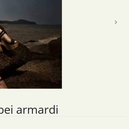
vor
bei armardi