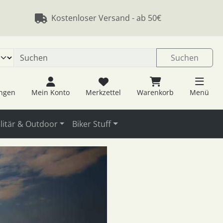
 öffnen.
ngen
Springe zu den allgemeinen Informationen
Kostenloser Versand - ab 50€
Suchen
ungen
Mein Konto
Merkzettel
Warenkorb
Menü
litär & Outdoor
Biker Stuff