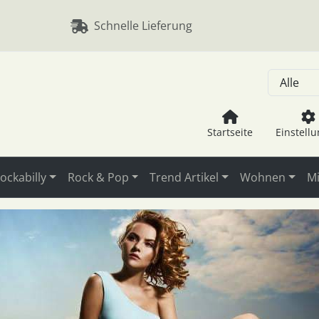
, Seite aktualisieren (F5-Taste) und mit Tab-Taste Navigation
nge zum Login-Button
Springe zum Button für Einstellu
Schnelle Lieferung
Startseite
Einstell
ockabilly
Rock & Pop
Trend Artikel
Wohnen
Mi