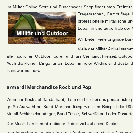
Im Militär Online Store und Bundeswehr Shop findet man Freizeith
Tragetaschen, Camouflage K
professionelle militärische 
Leben in und außerhalb der M
Wir bieten viele originale B
Viele der Militär Artikel st
alle möglichen Outdoor Touren und fürs Camping, Freizeit, Outdoor
Auch die kleinen Dinge für ein Leben in freier Wildnis sind Bestan
Handwärmer, usw.
armardi Merchandise Rock und Pop
Wenn ihr Bock auf Bands habt, dann seid ihr bei uns genau richtig
große Auswahl an Band Merchandising wie zum Beispiel die Rü
Metall Schlüsselanhänger, Band Tasse, Schweißband oder Posterf
Der Musik Fan kommt in dieser Rubrik voll auf seine Kosten.
Bandmerchandise wie Rückenaufnäher macht sich auf einem K