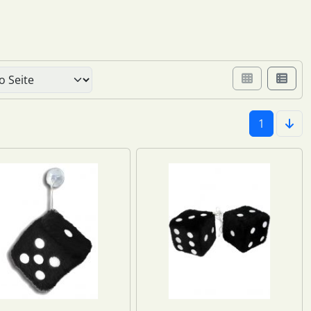
er Box- oder Listenansicht wählen.
1