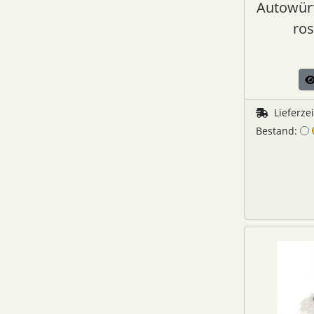
Autowürf
ros
Lieferze
Bestand: