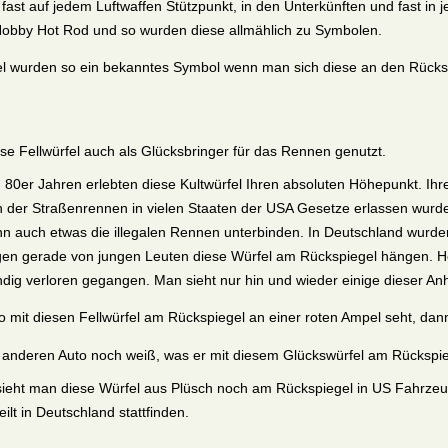
fast auf jedem Luftwaffen Stützpunkt, in den Unterkünften und fast in
obby Hot Rod und so wurden diese allmählich zu Symbolen.
el wurden so ein bekanntes Symbol wenn man sich diese an den Rücksp
se Fellwürfel auch als Glücksbringer für das Rennen genutzt.
 80er Jahren erlebten diese Kultwürfel Ihren absoluten Höhepunkt. Ihr
der Straßenrennen in vielen Staaten der USA Gesetze erlassen wurden
n auch etwas die illegalen Rennen unterbinden.
In Deutschland wurde
gen gerade von jungen Leuten diese Würfel am Rückspiegel hängen.
H
ndig verloren gegangen. Man sieht nur hin und wieder einige dieser 
uto mit diesen Fellwürfel am Rückspiegel an einer roten Ampel seht, da
 anderen Auto noch weiß, was er mit diesem Glückswürfel am Rückspiege
ieht man diese Würfel aus Plüsch noch am Rückspiegel in US Fahrzeuge
ilt in Deutschland stattfinden.