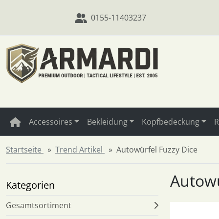
Diese Sprungnavigation (skip link) ist jederzeit zu erreichen
Sprungnavigation
Springe zum Inhalt
Springe zur Navigation
Spri
0155-11403237
Accessoires
Bekleidung
Kopfbedeckung
R
Startseite
Trend Artikel
Autowürfel Fuzzy Dice
Autowü
Kategorien
Gesamtsortiment