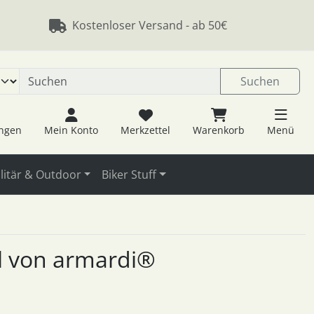
 öffnen.
ngen
Springe zu den allgemeinen Informationen
Kostenloser Versand - ab 50€
Suchen
ungen
Mein Konto
Merkzettel
Warenkorb
Menü
litär & Outdoor
Biker Stuff
el von armardi®