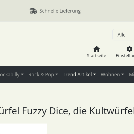
, Seite aktualisieren (F5-Taste) und mit Tab-Taste Navigation
nge zum Login-Button
Springe zum Button für Einstellu
Schnelle Lieferung
Startseite
Einstell
ockabilly
Rock & Pop
Trend Artikel
Wohnen
Mi
rfel Fuzzy Dice, die Kultwürf