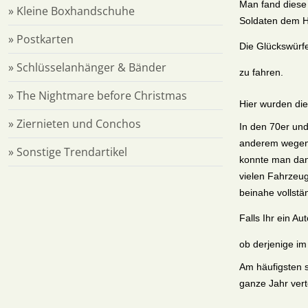
Man fand diese 
» Kleine Boxhandschuhe
Soldaten dem H
» Postkarten
Die Glückswürf
» Schlüsselanhänger & Bänder
zu fahren.
» The Nightmare before Christmas
Hier wurden die
» Ziernieten und Conchos
In den 70er und
anderem wegen 
» Sonstige Trendartikel
konnte man dan
vielen Fahrzeu
beinahe vollstä
Falls Ihr ein A
ob derjenige im
Am häufigsten s
ganze Jahr verte