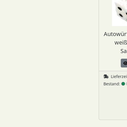
Autowürf
weiß
Sa
Lieferze
Bestand: