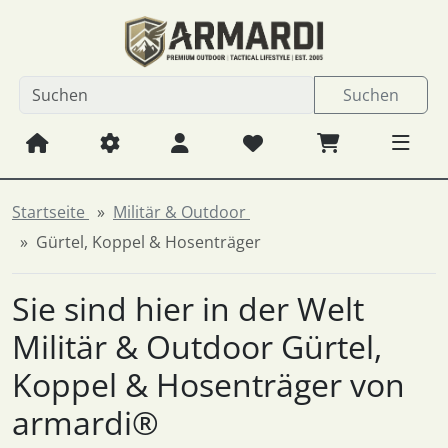
Diese Sprungnavigation (skip link) ist jederzeit zu erreichen
Sprungnavigation
Springe zum Inhalt
Springe zur Navigation
Spri
Suchen
Startseite
Militär & Outdoor
Gürtel, Koppel & Hosenträger
Sie sind hier in der Welt
Militär & Outdoor Gürtel,
Koppel & Hosenträger von
armardi®