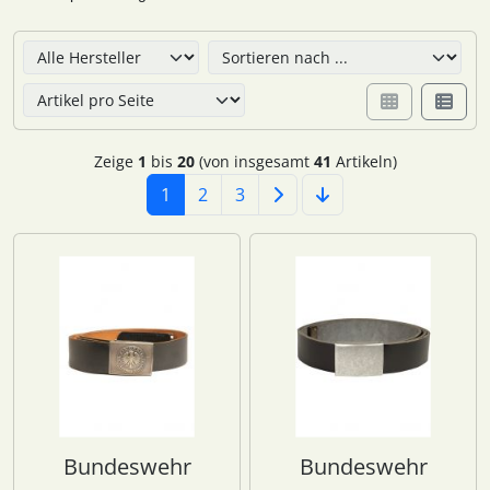
Hier können Sie die nachfolgenden Artikel umsortieren u
Zeige
1
bis
20
(von insgesamt
41
Artikeln)
1
2
3
Bundeswehr
Bundeswehr