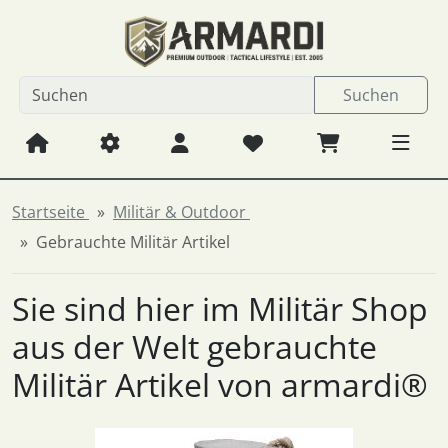
Diese Sprungnavigation (skip link) ist jederzeit zu erreichen
Sprungnavigation
Springe zum Inhalt
Springe zur Navigation
Spri
Suchen
Startseite
Militär & Outdoor
Gebrauchte Militär Artikel
Sie sind hier im Militär Shop
aus der Welt gebrauchte
Militär Artikel von armardi®