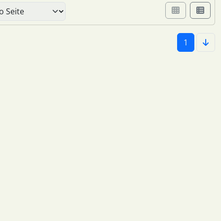
er Box- oder Listenansicht wählen.
1