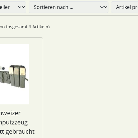
Sie die nachfolgenden Artikel umsortieren und zwischen ein
on insgesamt
1
Artikeln)
hweizer
hputzzeug
t gebraucht