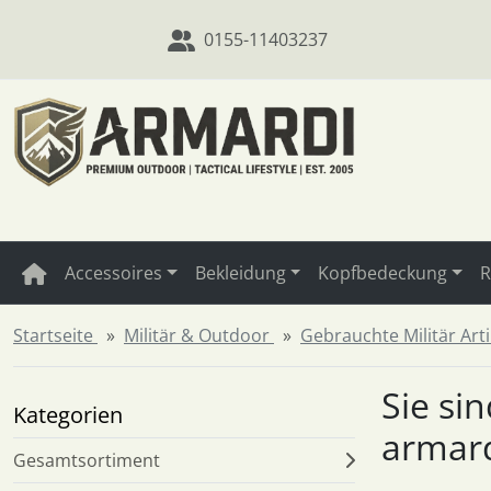
Diese Sprungnavigation (skip link) ist jederzeit zu erreichen
Sprungnavigation
Springe zum Inhalt
Springe zur Navigation
Spri
0155-11403237
Accessoires
Bekleidung
Kopfbedeckung
R
Startseite
Militär & Outdoor
Gebrauchte Militär Art
Sie si
Kategorien
armar
Gesamtsortiment