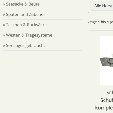
Hier können 
» Seesäcke & Beutel
» Spaten und Zubehör
Zeige
1
bis
1
(v
» Taschen & Rucksäcke
» Westen & Tragesysteme
» Sonstiges gebraucht
Sc
Schu
komplet