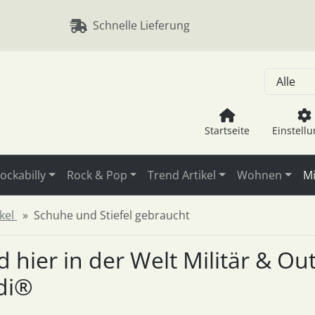
, Seite aktualisieren (F5-Taste) und mit Tab-Taste Navigation
nge zum Login-Button
Springe zum Button für Einstellu
Schnelle Lieferung
Startseite
Einstell
ockabilly
Rock & Pop
Trend Artikel
Wohnen
Mi
ikel
Schuhe und Stiefel gebraucht
nd hier in der Welt Militär & O
di®