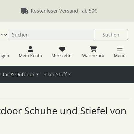
 öffnen.
ngen
Springe zu den allgemeinen Informationen
Kostenloser Versand - ab 50€
Suchen
ungen
Mein Konto
Merkzettel
Warenkorb
Menü
litär & Outdoor
Biker Stuff
utdoor Schuhe und Stiefel von