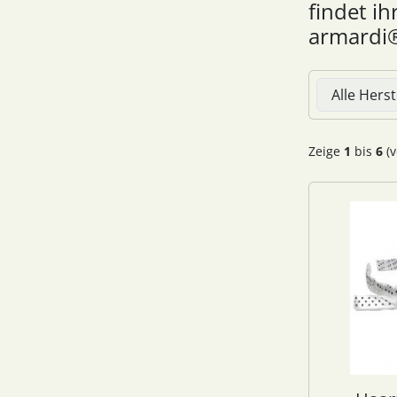
findet i
armardi®
Hier können 
Zeige
1
bis
6
(v