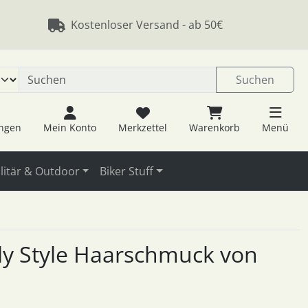
 öffnen.
ngen
Springe zu den allgemeinen Informationen
Kostenloser Versand - ab 50€
Suchen
ungen
Mein Konto
Merkzettel
Warenkorb
Menü
litär & Outdoor
Biker Stuff
illy Style Haarschmuck von