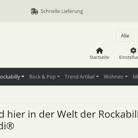
, Seite aktualisieren (F5-Taste) und mit Tab-Taste Navigation
nge zum Login-Button
Springe zum Button für Einstellu
Schnelle Lieferung
Startseite
Einstell
ockabilly
Rock & Pop
Trend Artikel
Wohnen
Mi
nd hier in der Welt der Rockab
di®