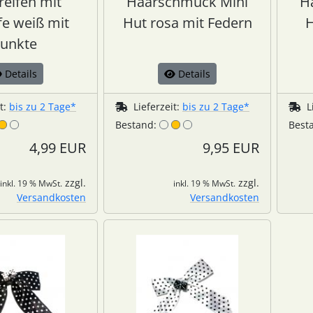
reifen mit
Haarschmuck Mini
H
fe weiß mit
Hut rosa mit Federn
H
unkte
Details
Details
it:
bis zu 2 Tage*
Lieferzeit:
bis zu 2 Tage*
L
Bestand:
Best
4,99 EUR
9,95 EUR
zzgl.
zzgl.
inkl. 19 % MwSt.
inkl. 19 % MwSt.
Versandkosten
Versandkosten