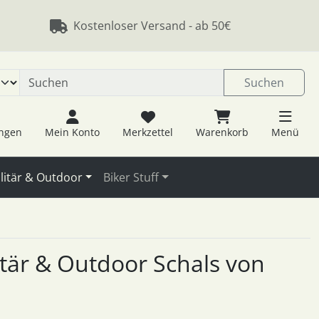
 öffnen.
ngen
Springe zu den allgemeinen Informationen
Kostenloser Versand - ab 50€
Suchen
ungen
Mein Konto
Merkzettel
Warenkorb
Menü
litär & Outdoor
Biker Stuff
litär & Outdoor Schals von