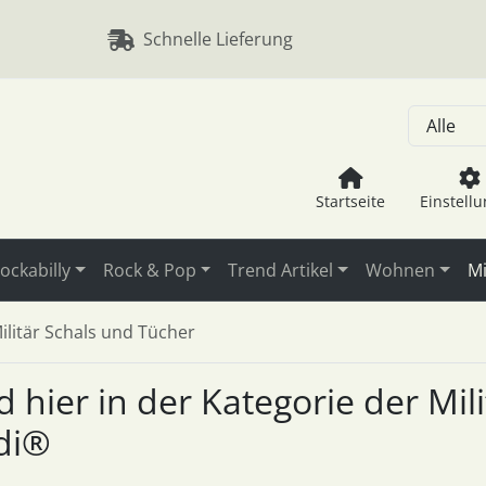
, Seite aktualisieren (F5-Taste) und mit Tab-Taste Navigation
nge zum Login-Button
Springe zum Button für Einstellu
Schnelle Lieferung
Startseite
Einstell
ockabilly
Rock & Pop
Trend Artikel
Wohnen
Mi
ilitär Schals und Tücher
nd hier in der Kategorie der Mi
di®