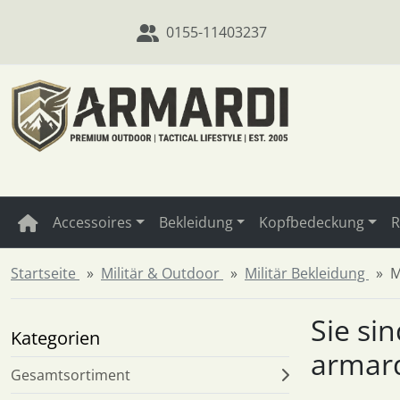
Diese Sprungnavigation (skip link) ist jederzeit zu erreichen
Sprungnavigation
Springe zum Inhalt
Springe zur Navigation
Spri
0155-11403237
Accessoires
Bekleidung
Kopfbedeckung
R
Startseite
Militär & Outdoor
Militär Bekleidung
M
Sie si
Kategorien
armar
Gesamtsortiment