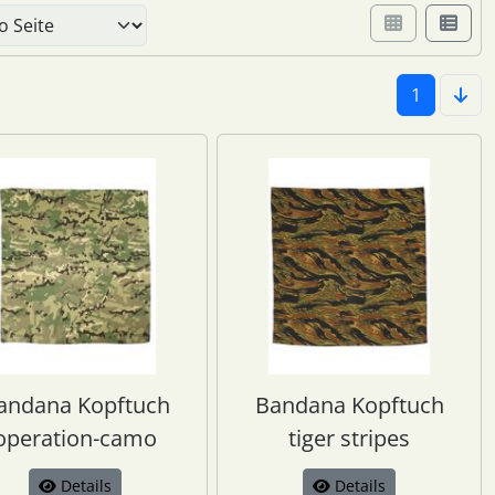
er Box- oder Listenansicht wählen.
1
andana Kopftuch
Bandana Kopftuch
operation-camo
tiger stripes
Details
Details