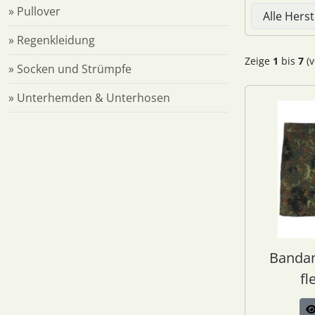
Hier können 
» Pullover
» Regenkleidung
Zeige
1
bis
7
(v
» Socken und Strümpfe
» Unterhemden & Unterhosen
Bandan
fl