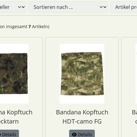
Sie die nachfolgenden Artikel umsortieren und zwischen ein
on insgesamt
7
Artikeln)
a Kopftuch
Bandana Kopftuch
B
ecktarn
HDT-camo FG
Details
Details