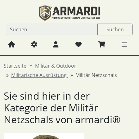
Diese Sprungnavigation (skip link) ist jederzeit zu erreichen
Sprungnavigation
Springe zum Inhalt
Springe zur Navigation
Spri
Suchen
Startseite
Militär & Outdoor
Militärische Ausrüstung
Militär Netzschals
Sie sind hier in der
Kategorie der Militär
Netzschals von armardi®