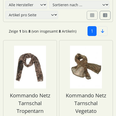
Hier können Sie die nachfolgenden Artikel umsortieren u
1
Zeige
1
bis
8
(von insgesamt
8
Artikeln)
Kommando Netz
Kommando Netz
Tarnschal
Tarnschal
Tropentarn
Vegetato