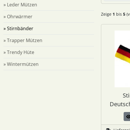
» Leder Mützen
Zeige
1
bis
5
(v
» Ohrwärmer
» Stirnbänder
» Trapper Mützen
» Trendy Hüte
» Wintermützen
St
Deutsch