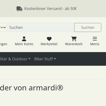
 öffnen.
ngen
Springe zu den allgemeinen Informationen
Kostenloser Versand - ab 50€
Suchen
ungen
Mein Konto
Merkzettel
Warenkorb
Menü
litär & Outdoor
Biker Stuff
änder von armardi®