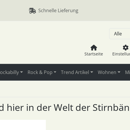
, Seite aktualisieren (F5-Taste) und mit Tab-Taste Navigation
nge zum Login-Button
Springe zum Button für Einstellu
Schnelle Lieferung
Startseite
Einstell
ockabilly
Rock & Pop
Trend Artikel
Wohnen
Mi
nd hier in der Welt der Stirnb