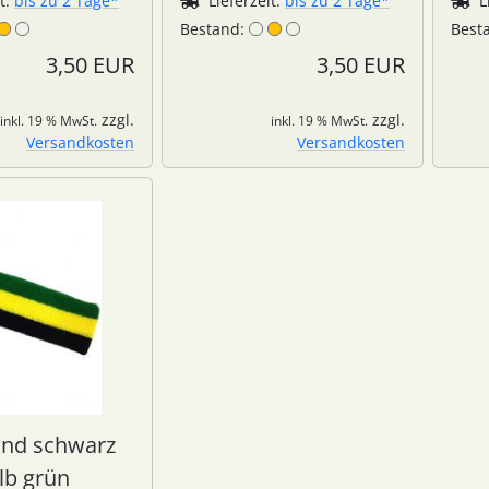
it:
bis zu 2 Tage*
Lieferzeit:
bis zu 2 Tage*
L
Bestand:
Best
3,50 EUR
3,50 EUR
zzgl.
zzgl.
inkl. 19 % MwSt.
inkl. 19 % MwSt.
Versandkosten
Versandkosten
and schwarz
lb grün