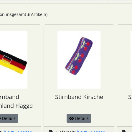
on insgesamt
5
Artikeln)
irnband
Stirnband Kirsche
S
land Flagge
Details
Details