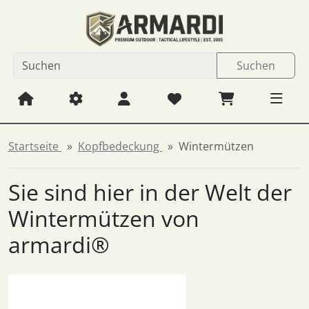
Diese Sprungnavigation (skip link) ist jederzeit zu erreichen
Sprungnavigation
Springe zum Inhalt
Springe zur Navigation
Spri
Suchen
Startseite
Kopfbedeckung
Wintermützen
Sie sind hier in der Welt der
Wintermützen von
armardi®