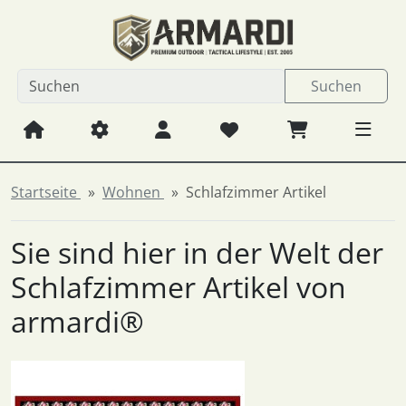
Diese Sprungnavigation (skip link) ist jederzeit zu erreichen
Sprungnavigation
Springe zum Inhalt
Springe zur Navigation
Spri
Suchen
Startseite
Wohnen
Schlafzimmer Artikel
Sie sind hier in der Welt der
Schlafzimmer Artikel von
armardi®