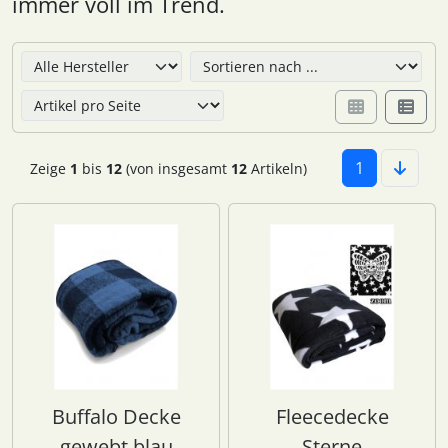
immer voll im Trend.
Hier können Sie die nachfolgenden Artikel umsortieren u
1
Zeige
1
bis
12
(von insgesamt
12
Artikeln)
Buffalo Decke
Fleecedecke
gewebt blau
Sterne