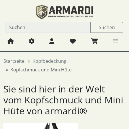
Diese Sprungnavigation (skip link) ist jederzeit zu erreichen
Sprungnavigation
Springe zum Inhalt
Springe zur Navigation
Spri
Suchen
Startseite
Kopfbedeckung
Kopfschmuck und Mini Hüte
Sie sind hier in der Welt
vom Kopfschmuck und Mini
Hüte von armardi®