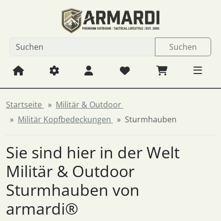
Diese Sprungnavigation (skip link) ist jederzeit zu erreichen
Sprungnavigation
Springe zum Inhalt
Springe zur Navigation
Spri
Suchen
Startseite
Militär & Outdoor
Militär Kopfbedeckungen
Sturmhauben
Sie sind hier in der Welt
Militär & Outdoor
Sturmhauben von
armardi®