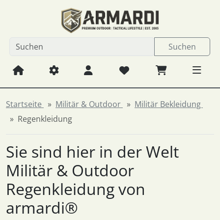
Diese Sprungnavigation (skip link) ist jederzeit zu erreichen
Sprungnavigation
Springe zum Inhalt
Springe zur Navigation
Spri
Suchen
Startseite
Militär & Outdoor
Militär Bekleidung
Regenkleidung
Sie sind hier in der Welt
Militär & Outdoor
Regenkleidung von
armardi®