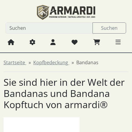
Diese Sprungnavigation (skip link) ist jederzeit zu erreichen
Sprungnavigation
Springe zum Inhalt
Springe zur Navigation
Spri
Suchen
Startseite
Kopfbedeckung
Bandanas
Sie sind hier in der Welt der
Bandanas und Bandana
Kopftuch von armardi®