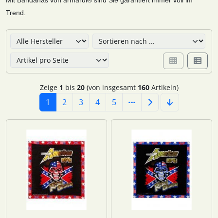
Trend.
Hier können Sie die nachfolgenden Artikel umsortieren u
Zeige
1
bis
20
(von insgesamt
160
Artikeln)
1
2
3
4
5