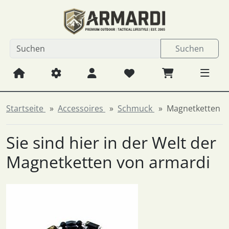
Diese Sprungnavigation (skip link) ist jederzeit zu erreichen
Sprungnavigation
Springe zum Inhalt
Springe zur Navigation
Spri
Suchen
Startseite
Accessoires
Schmuck
Magnetketten
Sie sind hier in der Welt der
Magnetketten von armardi