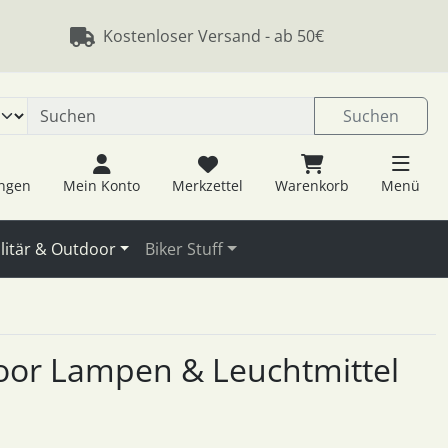
 öffnen.
ngen
Springe zu den allgemeinen Informationen
Kostenloser Versand - ab 50€
Suchen
ungen
Mein Konto
Merkzettel
Warenkorb
Menü
litär & Outdoor
Biker Stuff
tdoor Lampen & Leuchtmittel