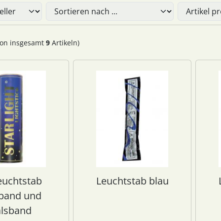
Sie die nachfolgenden Artikel umsortieren und zwischen ein
on insgesamt
9
Artikeln)
euchtstab
Leuchtstab blau
band und
lsband