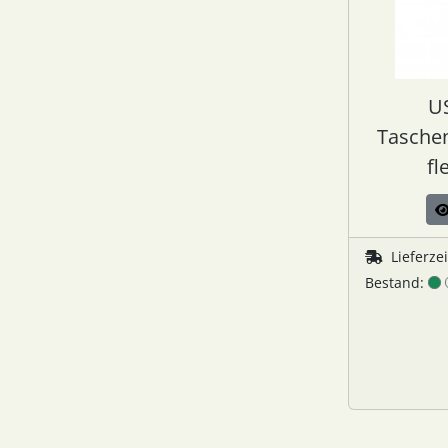
U
Tasche
fl
Lieferze
Bestand: