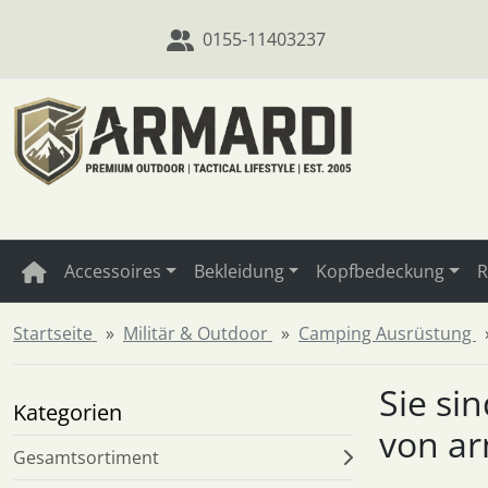
Diese Sprungnavigation (skip link) ist jederzeit zu erreichen
Sprungnavigation
Springe zum Inhalt
Springe zur Navigation
Spri
0155-11403237
Accessoires
Bekleidung
Kopfbedeckung
R
Startseite
Militär & Outdoor
Camping Ausrüstung
Sie si
Kategorien
von a
Gesamtsortiment