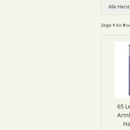
Hier können 
Zeige
1
bis
9
(v
65 L
Arm
Ha