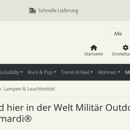
, Seite aktualisieren (F5-Taste) und mit Tab-Taste Navigation
nge zum Login-Button
Springe zum Button für Einstellu
Schnelle Lieferung
Startseite
Einstell
ockabilly
Rock & Pop
Trend Artikel
Wohnen
Mi
Lampen & Leuchtmittel
nd hier in der Welt Militär Ou
rmardi®