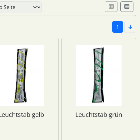
er Box- oder Listenansicht wählen.
1
Leuchtstab gelb
Leuchtstab grün