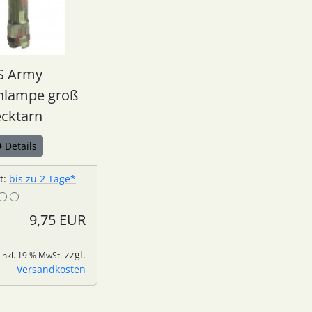
S Army
nlampe groß
ecktarn
Details
it:
bis zu 2 Tage*
9,75 EUR
zzgl.
inkl. 19 % MwSt.
Versandkosten