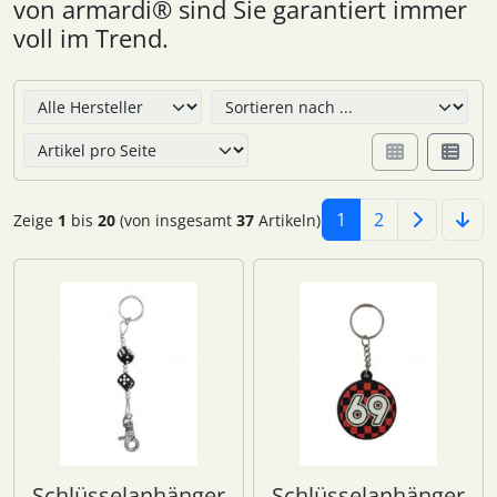
von armardi® sind Sie garantiert immer
voll im Trend.
Hier können Sie die nachfolgenden Artikel umsortieren u
1
2
Zeige
1
bis
20
(von insgesamt
37
Artikeln)
Schlüsselanhänger
Schlüsselanhänger