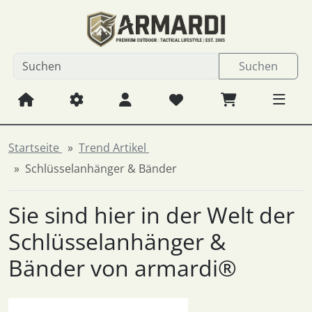
Diese Sprungnavigation (skip link) ist jederzeit zu erreichen
Sprungnavigation
Springe zum Inhalt
Springe zur Navigation
Spri
Suchen
Startseite
Trend Artikel
Schlüsselanhänger & Bänder
Sie sind hier in der Welt der
Schlüsselanhänger &
Bänder von armardi®