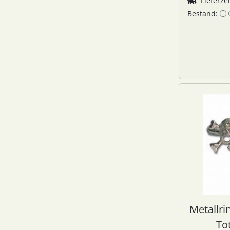
Lieferze
Bestand:
Metallr
To