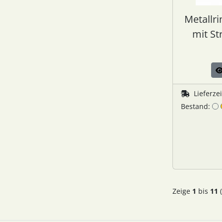
Metallr
mit St
Lieferze
Bestand:
Zeige
1
bis
11
(