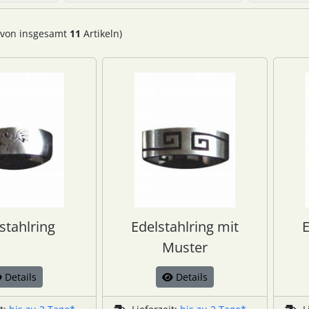
von insgesamt
11
Artikeln)
stahlring
Edelstahlring mit
E
Muster
Details
Details