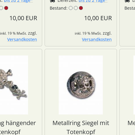
it:
bis zu 2 Tage*
Lieferzeit:
bis zu 2 Tage*
L
Bestand:
Best
10,00 EUR
10,00 EUR
zzgl.
zzgl.
inkl. 19 % MwSt.
inkl. 19 % MwSt.
Versandkosten
Versandkosten
ing hängender
Metallring Siegel mit
Me
tenkopf
Totenkopf