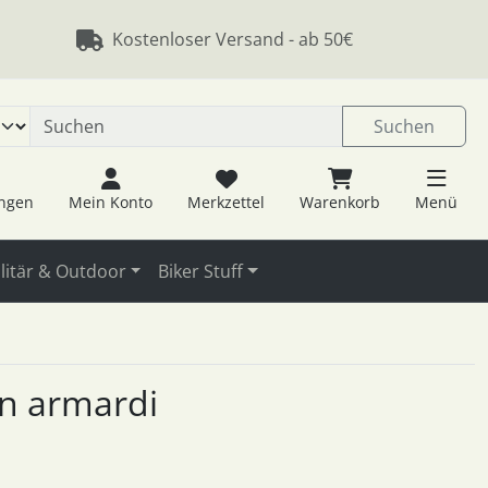
 öffnen.
ngen
Springe zu den allgemeinen Informationen
Kostenloser Versand - ab 50€
Suchen
ungen
Mein Konto
Merkzettel
Warenkorb
Menü
litär & Outdoor
Biker Stuff
on armardi