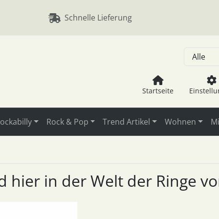
, Seite aktualisieren (F5-Taste) und mit Tab-Taste Navigation
nge zum Login-Button
Springe zum Button für Einstellu
Schnelle Lieferung
Startseite
Einstell
ockabilly
Rock & Pop
Trend Artikel
Wohnen
Mi
nd hier in der Welt der Ringe v