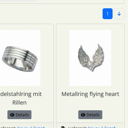
1
delstahlring mit
Metallring flying heart
Rillen
Details
Details