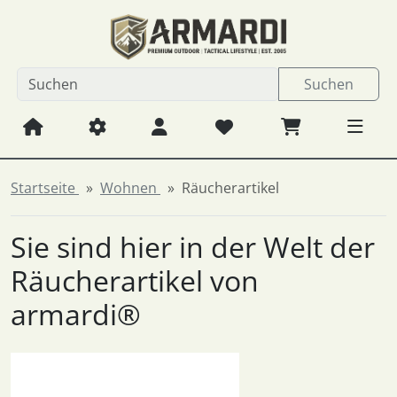
Diese Sprungnavigation (skip link) ist jederzeit zu erreichen
Sprungnavigation
Springe zum Inhalt
Springe zur Navigation
Spri
Suchen
Startseite
Wohnen
Räucherartikel
Sie sind hier in der Welt der
Räucherartikel von
armardi®