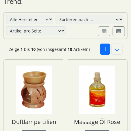
Trend.
Hier können Sie die nachfolgenden Artikel umsortieren u
1
Zeige
1
bis
10
(von insgesamt
10
Artikeln)
Duftlampe Lilien
Massage Öl Rose