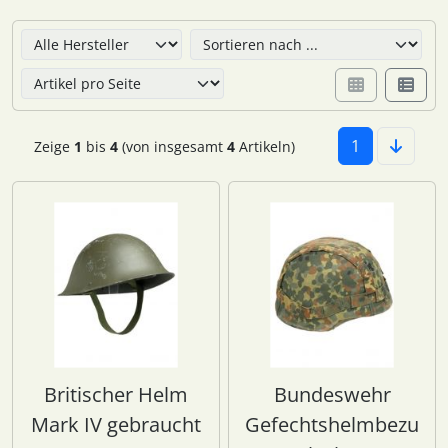
Hier können Sie die nachfolgenden Artikel umsortieren u
1
Zeige
1
bis
4
(von insgesamt
4
Artikeln)
Britischer Helm
Bundeswehr
Mark IV gebraucht
Gefechtshelmbezu