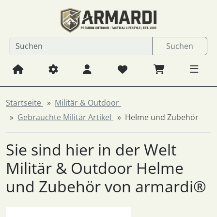
Diese Sprungnavigation (skip link) ist jederzeit zu erreichen
Sprungnavigation
Springe zum Inhalt
Springe zur Navigation
Spri
Suchen
Startseite
Militär & Outdoor
Gebrauchte Militär Artikel
Helme und Zubehör
Sie sind hier in der Welt
Militär & Outdoor Helme
und Zubehör von armardi®